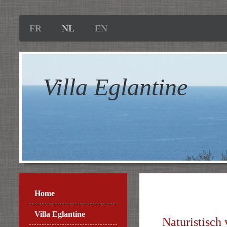
FR
NL
EN
Villa Eglantine
Home
Villa Eglantine
Naturistisch 