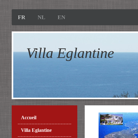
FR
NL
EN
Villa Eglantine
Accueil
Villa Eglantine