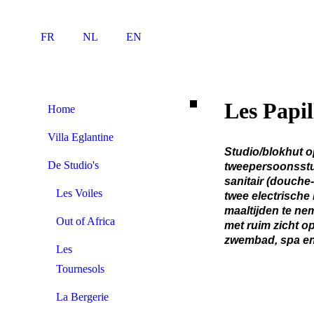
FR
NL
EN
Villa Eglantine
Les Papil
Home
Villa Eglantine
Studio/blokhut op
De Studio's
tweepersoonsstud
sanitair (douche
Les Voiles
twee electrische 
maaltijden te ne
Out of Africa
met ruim zicht op
zwembad, spa en 
Les
Tournesols
La Bergerie