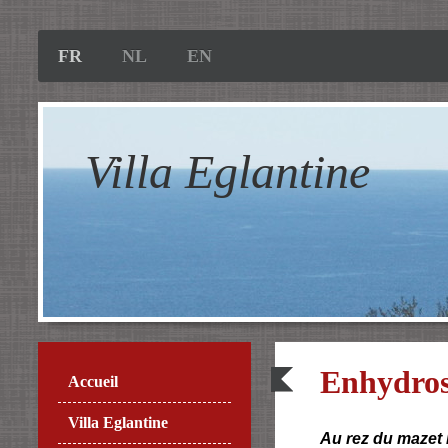
FR
NL
EN
Villa Eglantine
Enhydro
Accueil
Villa Eglantine
Au rez du mazet 