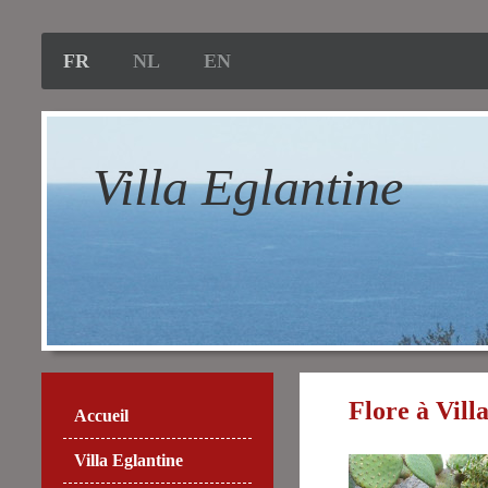
FR
NL
EN
Villa Eglantine
Flore à Vill
Accueil
Villa Eglantine